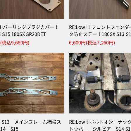
ow!!バーリングプラグカバー！
RE:Low!！フロントフェン
4 S15 180SX SR20DET
タ防止ステー！180SX S13 S14
円(税込9,680円)
6,600円(税込7,260円)
X S13 メインフレーム補強ス
RE:Low!! ボルトオン ナ
14 S15
トッパー シルビア S14 S1