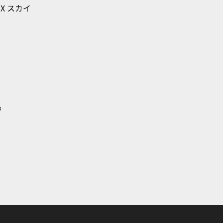
X スカイ
ル
品